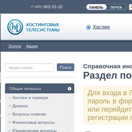
363-33-10
+7 (495)
ПАНЕЛЬ
ПОЧТА
Хостинг
Услуги
Акции
Справочная и
Раздел п
Общие вопросы
Для входа в 
Хостинг и сервера
пароль в фор
Домены
или перейди
Вопросы новичка
регистрации
Финансовые вопросы
Юридические вопросы