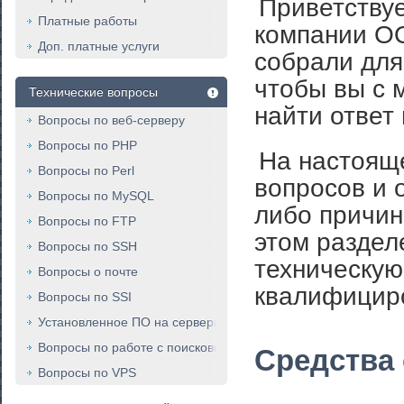
Приветствуе
Платные работы
компании ОО
Доп. платные услуги
собрали для
чтобы вы с 
Технические вопросы
найти ответ
Вопросы по веб-серверу
Вопросы по PHP
На настояще
Вопросы по Perl
вопросов и о
Вопросы по MySQL
либо причин
Вопросы по FTP
этом раздел
Вопросы по SSH
техническую
Вопросы о почте
квалифициро
Вопросы по SSI
Установленное ПО на серверах
Вопросы по работе с поисковыми роботами
Средства 
Вопросы по VPS