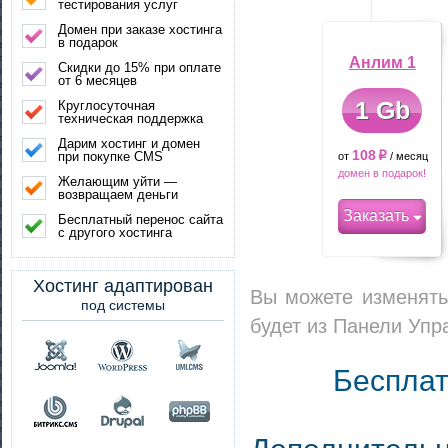
тестирования услуг
Домен при заказе хостинга
в подарок
Анлим 1
Скидки до 15% при оплате
от 6 месяцев
1 Gb
Круглосуточная
техническая поддержка
Дарим хостинг и домен
108
при покупке CMS
от
p
/ месяц
домен в подарок!
Желающим уйти —
возвращаем деньги
Заказать
Бесплатный перенос сайта
с другого хостинга
Хостинг адаптирован
Вы можете изменять
под системы
будет из Панели Упр
Бесплат