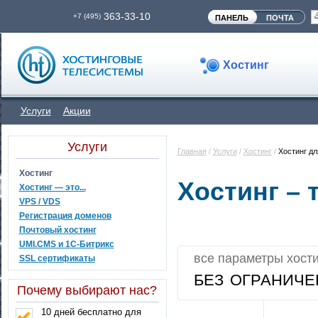
363-33-10
+7 (495)
ПАНЕЛЬ
ПОЧТА
Хостинг
Услуги
Акции
Услуги
Главная
/
Услуги
/
Хостинг
/
Хостинг дл
Хостинг
Хостинг –
Хостинг — это...
VPS / VDS
Регистрация доменов
Почтовый хостинг
UMI.CMS и 1C-Битрикс
все параметры
хост
SSL сертификаты
без ограниче
Почему выбирают нас?
10 дней бесплатно для