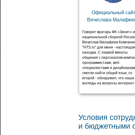
Официальный сай
Вячеслава Малафее
Говорит вратарь ФК «Зенит» 
национальной сборной Росси
Вячеслав Малафеев Компани
"HTS.ru" для меня - настояща
находка. С первой минуты
общения с персоналом компа
программистами, веб-
специалистами и дизайнерам
смогли найти общий язык, со
второй - обнаружил, что наши
взгляды на вопросы интернет
строительства полностью
совпадают. Специалисты
"Хостинговых телесистем" не
только создали мне сайт "с нул
но и обеспечивают ему
чемпионскую поддержку!
Условия сотруд
и бюджетными 