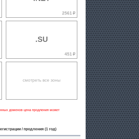
2561
p
p
.SU
451
p
p
смотреть все зоны
p
сенных доменов цена продления может
егистрации / продления (1 год)