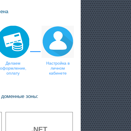
мена
Делаем
Настройка в
оформление,
личном
оплату
кабинете
 доменные зоны:
.NET