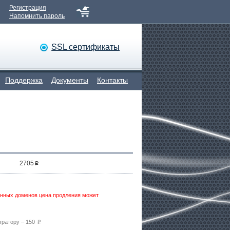
Регистрация
Напомнить пароль
SSL сертификаты
Поддержка
Документы
Контакты
2705
p
сенных доменов цена продления может
тратору – 150
p