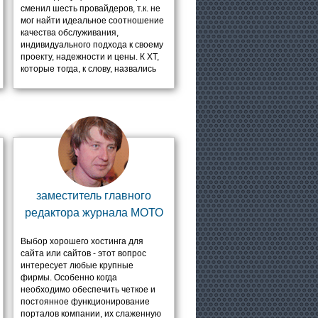
сменил шесть провайдеров, т.к. не
мог найти идеальное соотношение
качества обслуживания,
индивидуального подхода к своему
проекту, надежности и цены. К ХТ,
которые тогда, к слову, назвались
иначе, я пришел случайно. Заехал
в офис - он для хостинг-компании
является своего рода показателем
надежности. Хороший красивый
офис показывает, что компания -
не пара студентов с сервером в
тумбочке, которые завтра могут
исчезнуть. А потом я проверил
службу поддержки - и это решило
все. Я позвонил в 4 часа утра 1
заместитель главного
января. И в новогоднее утро
редактора журнала МОТО
совершенно трезвый и
рассудительный специалист
ответил на мои вопросы и помог
Выбор хорошего хостинга для
настроить какие-то пустяки.
сайта или сайтов - этот вопрос
Вежливо и компетентно. С тех пор
интересует любые крупные
компания менялась, название,
фирмы. Особенно когда
сотрудники, тарифы. Но важное
необходимо обеспечить четкое и
остается до сих пор - адекватность,
постоянное функционирование
человеческий подход (даже, если
порталов компании, их слаженную