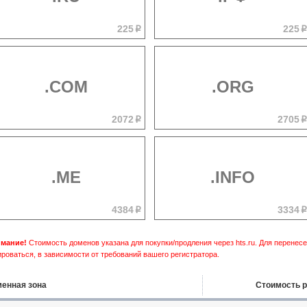
225
225
p
.COM
.ORG
2072
2705
p
.ME
.INFO
4384
3334
p
мание!
Стоимость доменов указана для покупки/продления через hts.ru. Для перене
роваться, в зависимости от требований вашего регистратора.
енная зона
Стоимость р