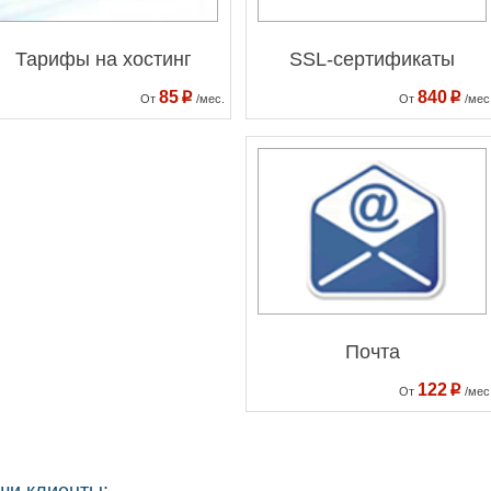
Тарифы на хостинг
SSL-сертификаты
85
840
p
p
От
/мес.
От
/мес
Почта
122
p
От
/мес