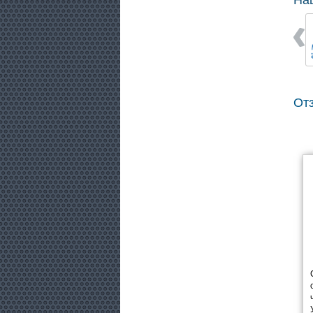
На
От