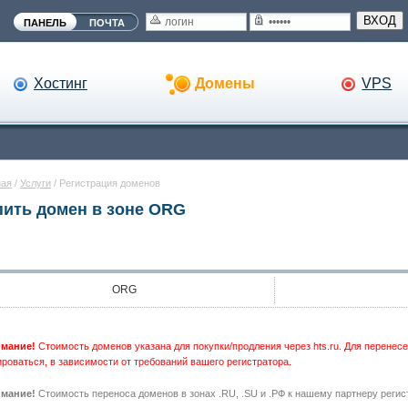
ВХОД
ПАНЕЛЬ
ПОЧТА
Хостинг
Домены
VPS
ная
/
Услуги
/
Регистрация доменов
пить домен в зоне ORG
ORG
мание!
Стоимость доменов указана для покупки/продления через hts.ru. Для перене
роваться, в зависимости от требований вашего регистратора.
мание!
Стоимость переноса доменов в зонах .RU, .SU и .РФ к нашему партнеру регис