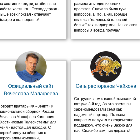
на хостинг и скидки, стабильная
разместить один из своих
работа хостинга... Техподдержка -
проектов. Сначала была куча
выше всех похвал - отвечают
вопросов, а что, а как, вообще
быстро и полноценно!
являлся "маленькой головной
болью" тех. поддержки. На все свои
вопросы я всегда получал
качественные ответы, с
пояснениями, даже если что-то не
получалось, тех. поддержка брала
инициативу на себя и многие
операции проделывали за меня,
позже, поясняя подробно. Шли
годы, проекты менялись, от мала
до велика. Были и маленькие
сайты, были и серьезные проекты
с большой посещаемостью и
Официальный сайт
Cеть ресторанов Чайхона
нагрузкой. Но качественный
Вячеслава Малафеева
хостинг от ht-systems выдерживал
Сотрудничаем с вашей компанией
все нагрузки. Очень благодарен
вот уже 3-й год. За это время вы
вашей фирме за услуги и тех.
Говорит вратарь ФК «Зенит» и
зарекомендовали себя как
поддержку в трудные минуты! P.S.
национальной сборной России
надежный партнер. По всем
До сих пор размещаюсь у ht-
Вячеслав Малафеев Компания
вопросам получал своевременно
systems.ru, сервисом доволен
"Хостинговые Телесистемы" для
поддержку. Что очень Важно для
более чем!
меня - настоящая находка. С
нас. Спасибо вам, так держать!
первой минуты общения с
персоналом компании,