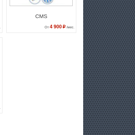
CMS
4 900
p
.
От
/мес.
.