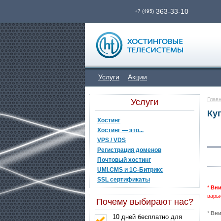
363-33-10
+7 (495)
Услуги
Акции
Глав
Услуги
Ку
Хостинг
Хостинг — это...
VPS / VDS
Регистрация доменов
Почтовый хостинг
UMI.CMS и 1C-Битрикс
SSL сертификаты
*
Вни
варьи
Почему выбирают нас?
*
Вни
10 дней бесплатно для