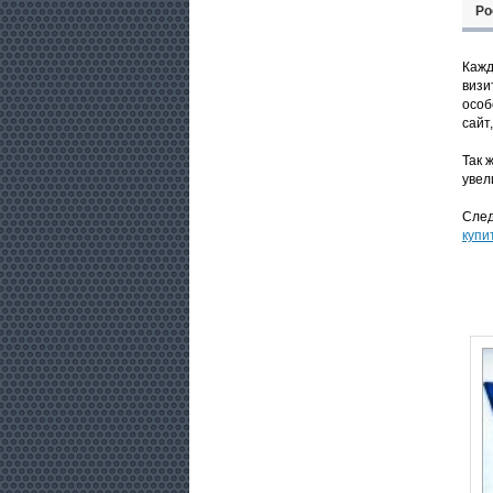
Ро
Кажд
визи
особ
сайт
Так 
увел
След
купи