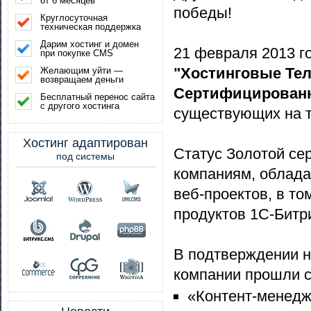
от 6 месяцев
победы!
Круглосуточная
техническая поддержка
Дарим хостинг и домен
21 февраля 2013 г
при покупке CMS
"Хостинговые Те
Желающим уйти —
возвращаем деньги
Сертифицированн
Бесплатный перенос сайта
с другого хостинга
существующих на 
Хостинг адаптирован
Статус Золотой се
под системы
компаниям, облад
веб-проектов, в т
продуктов 1С-Битр
В подтверждении н
компании прошли с
«Контент-менед