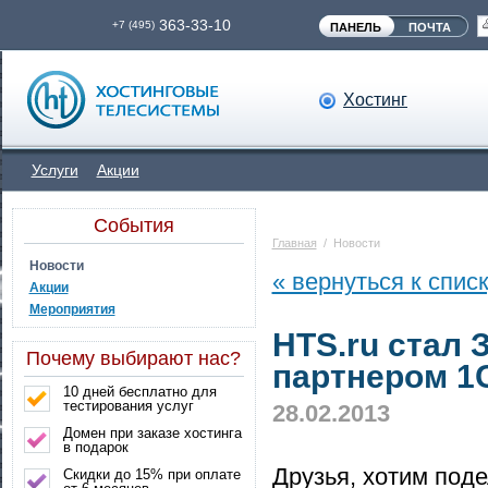
363-33-10
+7 (495)
ПАНЕЛЬ
ПОЧТА
Хостинг
Услуги
Акции
События
Главная
/
Новости
Новости
« вернуться к спис
Акции
Мероприятия
HTS.ru стал
Почему выбирают нас?
партнером 1
10 дней бесплатно для
тестирования услуг
28.02.2013
Домен при заказе хостинга
в подарок
Друзья, хотим под
Скидки до 15% при оплате